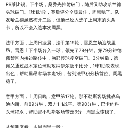
RB莱比锡。下半场，桑乔先推射破门，随后又助攻哈兰德
头球破门。1球1助攻，赛后评分全场最佳，周黑稳了。队
友哈兰德虽然梅开二度，但他已经入选了上周末的头条
卡，所以不会入选本次周黑。
法甲方面，上周日凌晨，法甲第19轮，雷恩主场迎战里
昂。雷恩上下半场各入一球，领先了78分钟。第79分钟德
佩禁区内接边路传中，胸部停球凌空破门。3分钟后，德
佩又通过战术定位球助攻纳伊尔扳平比分，1球1助攻表现
出色，帮助里昂客场拿走1分，暂列法甲积分榜首位。周黑
稳了。
意甲方面，上周日晚，意甲第17轮。那不勒斯客场挑战乌
迪内斯。前89分钟，双方1-1战平。第90分钟，巴卡约科
头球绝杀，帮助那不勒斯客场带走3分，周黑应该稳了。
从预测来看，本周周黑一般：