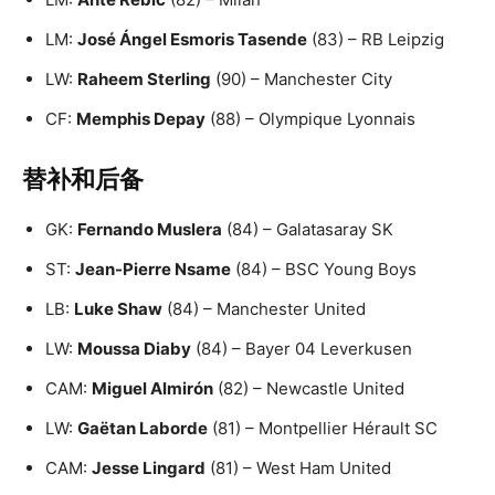
LM:
José Ángel Esmoris Tasende
(83) – RB Leipzig
LW:
Raheem Sterling
(90) – Manchester City
CF:
Memphis Depay
(88) – Olympique Lyonnais
替补和后备
GK:
Fernando Muslera
(84) – Galatasaray SK
ST:
Jean-Pierre Nsame
(84) – BSC Young Boys
LB:
Luke Shaw
(84) – Manchester United
LW:
Moussa Diaby
(84) – Bayer 04 Leverkusen
CAM:
Miguel Almirón
(82) – Newcastle United
LW:
Gaëtan Laborde
(81) – Montpellier Hérault SC
CAM:
Jesse Lingard
(81) – West Ham United