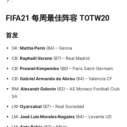
下：
FIFA21 每周最佳阵容 TOTW20
首发
GK:
Mattia Perin
(84) – Genoa
CB:
Raphaël Varane
(87) – Real Madrid
CB:
Presnel Kimpembe
(86) – Paris Saint-Germain
CB:
Gabriel Armando de Abreu
(84) – Valencia CF
RM:
Alexandr Golovin
(82) – AS Monaco Football Club
SA
LW:
Oyarzabal
(87) – Real Sociedad
LM:
José Luis Morales Nogales
(84) – Levante UD
LM:
Ante Rebic
(82) – Milan