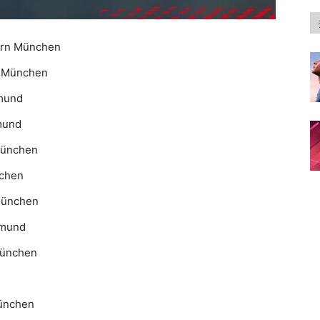
ern München
n München
tmund
mund
München
nchen
München
tmund
München
München