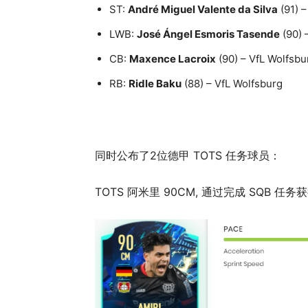
ST:
André Miguel Valente da Silva
(91) –
LWB:
José Ángel Esmoris Tasende
(90) 
CB:
Maxence Lacroix
(90) – VfL Wolfsbu
RB:
Ridle Baku
(88) – VfL Wolfsburg
同时公布了2位德甲 TOTS 任务球员：
TOTS 阿米里 90CM, 通过完成 SQB 