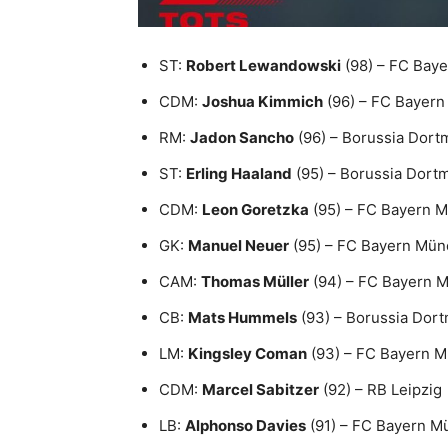
ST:
Robert Lewandowski
(98) – FC Bay
CDM:
Joshua Kimmich
(96) – FC Bayer
RM:
Jadon Sancho
(96) – Borussia Dor
ST:
Erling Haaland
(95) – Borussia Dort
CDM:
Leon Goretzka
(95) – FC Bayern 
GK:
Manuel Neuer
(95) – FC Bayern Mü
CAM:
Thomas Müller
(94) – FC Bayern 
CB:
Mats Hummels
(93) – Borussia Dor
LM:
Kingsley Coman
(93) – FC Bayern 
CDM:
Marcel Sabitzer
(92) – RB Leipzig
LB:
Alphonso Davies
(91) – FC Bayern 