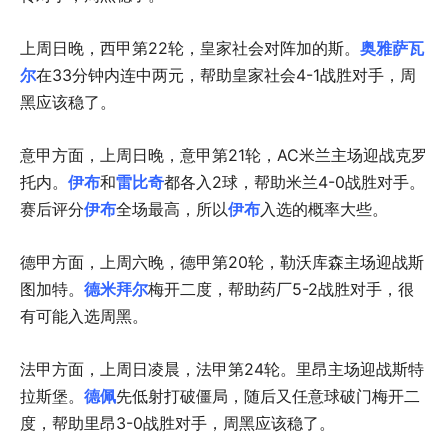
上周日晚，西甲第22轮，皇家社会对阵加的斯。
奥雅萨瓦
尔
在33分钟内连中两元，帮助皇家社会4-1战胜对手，周
黑应该稳了。
意甲方面，上周日晚，意甲第21轮，AC米兰主场迎战克罗
托内。
伊布
和
雷比奇
都各入2球，帮助米兰4-0战胜对手。
赛后评分
伊布
全场最高，所以
伊布
入选的概率大些。
德甲方面，上周六晚，德甲第20轮，勒沃库森主场迎战斯
图加特。
德米拜尔
梅开二度，帮助药厂5-2战胜对手，很
有可能入选周黑。
法甲方面，上周日凌晨，法甲第24轮。里昂主场迎战斯特
拉斯堡。
德佩
先低射打破僵局，随后又任意球破门梅开二
度，帮助里昂3-0战胜对手，周黑应该稳了。