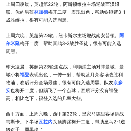
上周四凌晨，英超第22轮，阿斯顿维拉主场迎战西汉姆
联。你的男孩
林加德
梅开二度，表现出色，帮助铁锤帮3-1
战胜维拉，很有可能入选周黑。
上周六晚，英超第23轮，纽卡斯尔主场迎战南安普顿。
阿
尔米隆
梅开二度，帮助喜鹊3-2战胜圣徒，很有可能入选
周黑。
昨天凌晨，英超第23轮焦点战，利物浦主场对阵曼城。曼
城小将
福登
表现出色，一传一射，帮助蓝月亮客场战胜利
物浦，赛后评分全场最佳，很有可能入选周黑。队友
京多
安
也梅开二度，但踢飞了一个点球，赛后评分没有福登
高，相比之下，福登入选的几率大些。
西甲方面，上周六晚，西甲第22轮，皇家马德里客场挑战
韦斯卡。下半场
瓦拉内
头顶脚踢梅开二度，帮助皇马2-1逆
转对手，周黑稳了。